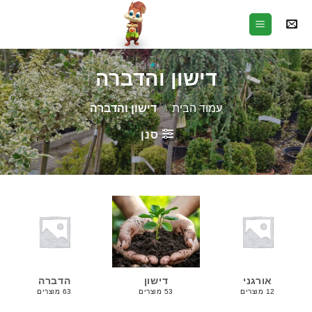
Ski
t
conten
דישון והדברה
עמוד הבית
/
דישון והדברה
סנן
אורגני
דישון
הדברה
12 מוצרים
53 מוצרים
63 מוצרים