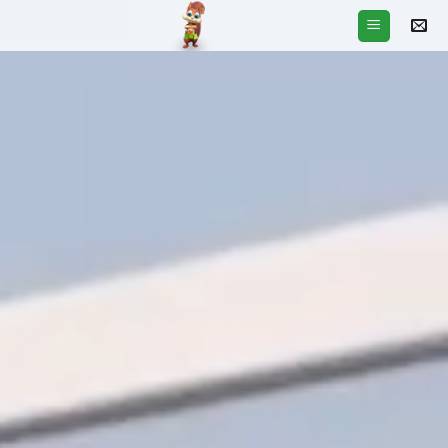
Ski
t
conten