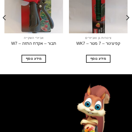
הוסף
הוסף
לרשימת
לרשימת
המשאלות
המשאלות
צינורות גן ואביזרים
אביזרי השקייה
צינור – 7 מטר – WK7
תבור – אקדח התזה – W7
מרסס מקצוע
מידע נוסף
מידע נוסף