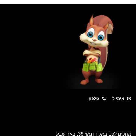
מייל
טלפון
כם באליהו נאוי 38, באר שבע