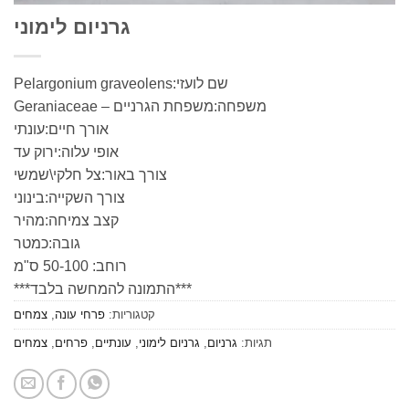
גרניום לימוני
שם לועזי:Pelargonium graveolens
משפחה:משפחת הגרניים – Geraniaceae
אורך חיים:עונתי
אופי עלוה:ירוק עד
צורך באור:צל חלקי\שמשי
צורך השקייה:בינוני
קצב צמיחה:מהיר
גובה:כמטר
רוחב: 50-100 ס"מ
***התמונה להמחשה בלבד***
קטגוריות:
פרחי עונה
,
צמחים
תגיות:
גרניום
,
גרניום לימוני
,
עונתיים
,
פרחים
,
צמחים