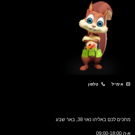
מייל
טלפון
כם באליהו נאוי 38, באר שבע