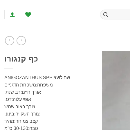
כף קנגורו
הוסף
שם לועזי:ANIGOZANTHUS SPP
לרשימת
המשאלות
משפחה:משפחת הדגניים
אורך חיים:רב שנתי
אופי עלוה:דגני
צורך באור:שמש
צורך השקייה:בינוני
קצב צמיחה:מהיר
גובה:30-130 ס"מ