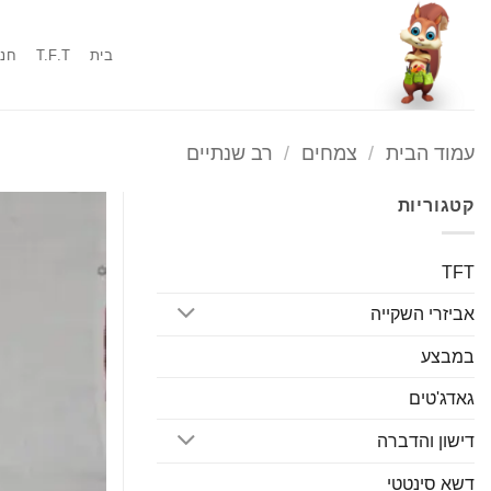
Ski
t
בית
T.F.T
חנו
conten
עמוד הבית
/
צמחים
/
רב שנתיים
קטגוריות
TFT
אביזרי השקייה
במבצע
גאדג'טים
דישון והדברה
דשא סינטטי