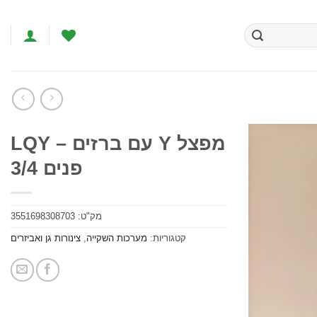
מפצל Y עם ברזים – LQY
פנים 3/4
הוסף
לרשימת
המשאלות
מק"ט:
3551698308703
קטגוריות:
מערכות השקייה
,
צינורות גן ואביזרים