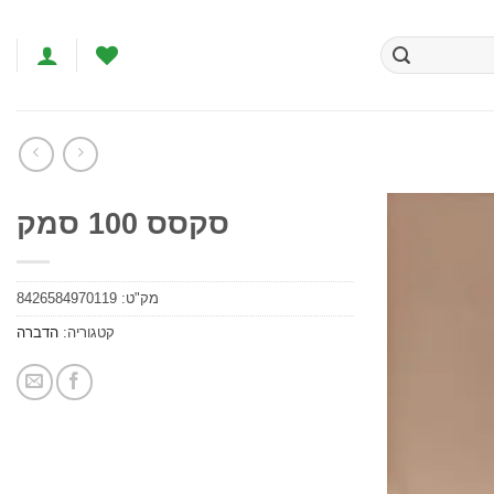
סקסס 100 סמק
הוסף
לרשימת
מק"ט:
8426584970119
המשאלות
קטגוריה:
הדברה