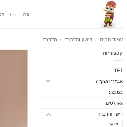
Ski
t
בית
T.F.T
חנו
conten
עמוד הבית
/
דישון והדברה
/
הדברה
קטגוריות
TFT
אביזרי השקייה
במבצע
גאדג'טים
דישון והדברה
אורגני