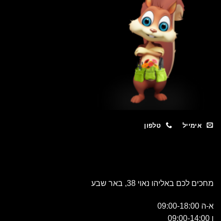
מייל
טלפון
כם באליהו נאוי 38, באר שבע