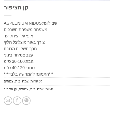
קן הציפור
שם לועזי:ASPLENIUM NIDUS
משפחה:משפחת השרכים
אופי עלוה:ירוק עד
צורך באור:מוצל\צל חלקי
צורך השקייה:מרובה
קצב צמיחה:בינוני
גובה:30-100 ס"מ
רוחב: 40-120 ס"מ
***התמונה להמחשה בלבד***
קטגוריות:
צמחי בית
,
צמחים
תגיות:
צמחי בית
,
צמחים
,
קן הציפור