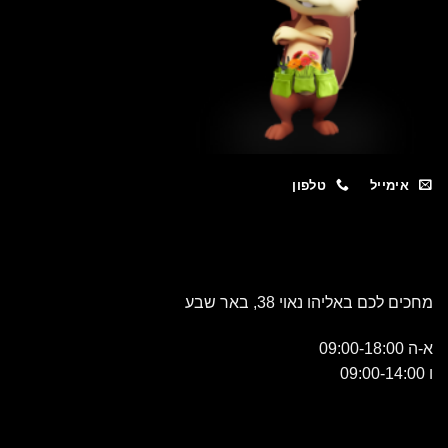
מייל
טלפון
כם באליהו נאוי 38, באר שבע