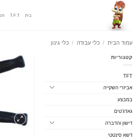
Ski
t
בית
T.F.T
חנו
conten
עמוד הבית
/
כלי עבודה
/
כלי גינון
קטגוריות
TFT
אביזרי השקייה
במבצע
גאדג'טים
דישון והדברה
דשא סינטטי