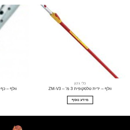
הוסף
לרשימת
המשאלות
כלי גינון
וולף – ידית טלסקופית 3 מ' – ZM-V3
וולף – כף ש
מידע נוסף