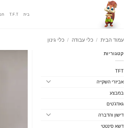
Ski
t
בית
T.F.T
חנו
conten
עמוד הבית
/
כלי עבודה
/
כלי גינון
קטגוריות
TFT
אביזרי השקייה
במבצע
גאדג'טים
דישון והדברה
דשא סינטטי