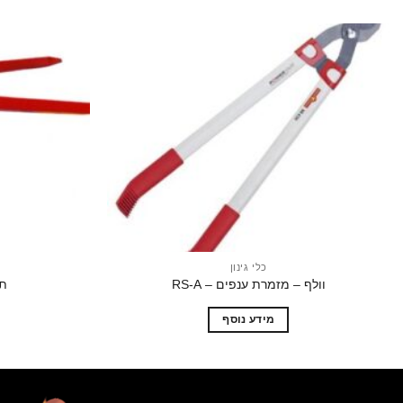
הוסף
לרשימת
המשאלות
כלי גינון
וולף – מזמרת ענפים – RS-A
תב
מידע נוסף