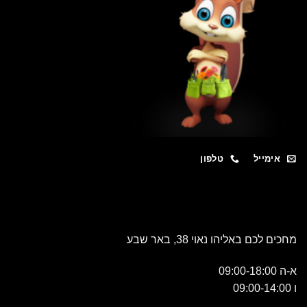
מייל
טלפון
כם באליהו נאוי 38, באר שבע