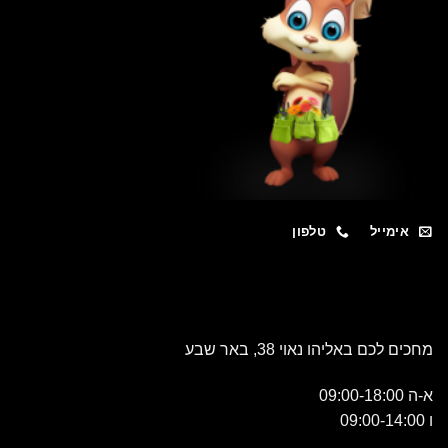
מייל
טלפון
כם באליהו נאוי 38, באר שבע