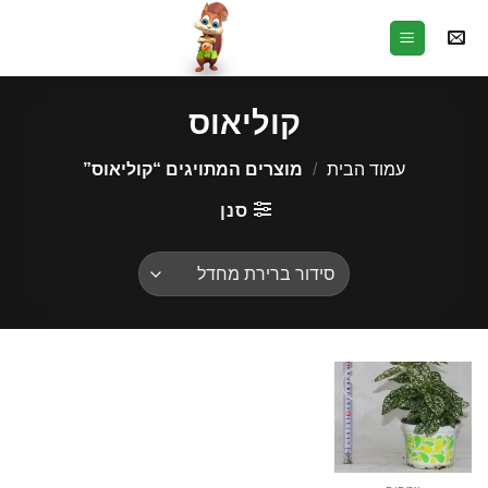
Ski
t
conten
קוליאוס
עמוד הבית
/
מוצרים המתויגים “קוליאוס”
סנן
הוסף
לרשימת
המשאלות