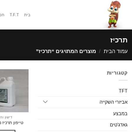
Ski
t
בית
T.F.T
חנו
conten
תרכיז
עמוד הבית
/
מוצרים המתויגים “תרכיז”
קטגוריות
TFT
אביזרי השקייה
במבצע
דישון וה
טייפון תרכיז נוזלי 
גאדג'טים