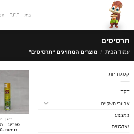
Ski
t
בית
T.F.T
חנו
conten
תרסיסים
עמוד הבית
/
מוצרים המתויגים “תרסיסים”
קטגוריות
TFT
אביזרי השקייה
במבצע
דישון וה
ספרינג – תר
גאדג'טים
כנימות -300 מ"ל