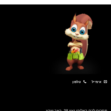
מייל
טלפון
כם באליהו נאוי 38, באר שבע