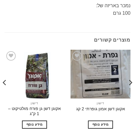
באריזה של:
ים קשורים
הוסף
הוסף
לרשימת
לרשימת
המשאלות
המשאלות
דישון
דישון
אקוגן דשן גן פורח מולטיקוט –
גן דשן אמון גופרתי 2 קג
פרפקט 
1 ק"ג
מידע נוסף
מידע נוסף