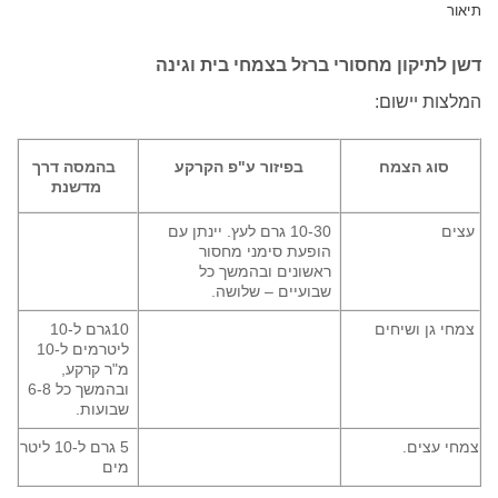
תיקון מחסורי ברזל בצמחי בית וגינה
ת יישום:
וג הצמח
בפיזור ע"פ הקרקע
בהמסה דרך
מדשנת
10-30 גרם לעץ. יינתן עם
הופעת סימני מחסור
ראשונים ובהמשך כל
שבועיים – שלושה.
גן ושיחים
10גרם ל-10
ליטרמים ל-10
מ"ר קרקע,
ובהמשך כל 6-8
שבועות.
עצים.
5 גרם ל-10 ליטר
מים