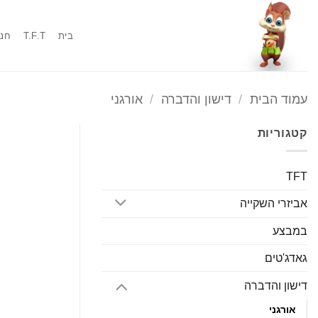
Ski
t
בית
T.F.T
חנו
conten
עמוד הבית
/
דישון והדברה
/
אורגני
קטגוריות
TFT
אביזרי השקייה
במבצע
גאדג'טים
דישון והדברה
אורגני