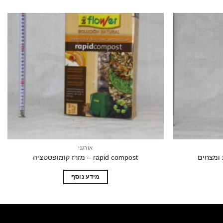
הוסף
הוסף
לרשימת
לרשימת
המשאלות
המשאלות
אורגני
 ומצחים
rapid compost – מזרז קומופסטציה
מידע נוסף