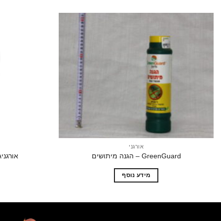
הוסף
לרשימת
המשאלות
אורגני
GreenGuard – הגנה מיתושים
אורגניגן – 
מידע נוסף