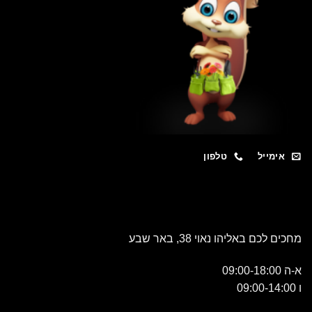
מייל
טלפון
כם באליהו נאוי 38, באר שבע