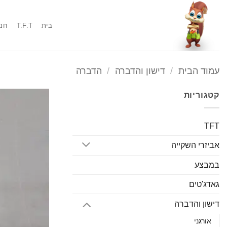
Ski
t
בית
T.F.T
חנו
conten
עמוד הבית
/
דישון והדברה
/
הדברה
קטגוריות
TFT
אביזרי השקייה
במבצע
גאדג'טים
דישון והדברה
אורגני