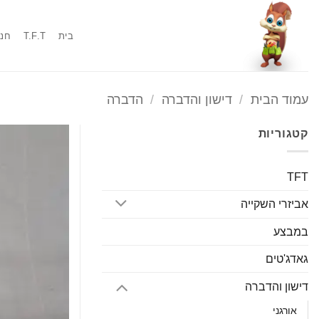
Ski
t
בית
T.F.T
חנו
conten
עמוד הבית
/
דישון והדברה
/
הדברה
קטגוריות
TFT
אביזרי השקייה
במבצע
גאדג'טים
דישון והדברה
אורגני