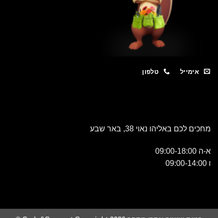
מייל
טלפון
כם באליהו נאוי 38, באר שבע