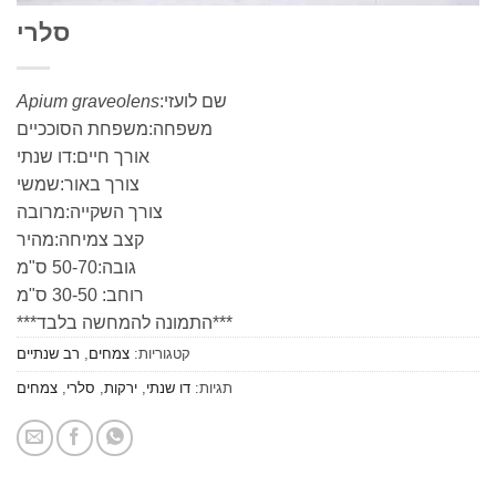
סלרי
שם לועזי:
Apium graveolens
משפחה:משפחת הסוככיים
אורך חיים:דו שנתי
צורך באור:שמשי
צורך השקייה:מרובה
קצב צמיחה:מהיר
גובה:50-70 ס"מ
רוחב: 30-50 ס"מ
***התמונה להמחשה בלבד***
קטגוריות:
צמחים
,
רב שנתיים
תגיות:
דו שנתי
,
ירקות
,
סלרי
,
צמחים