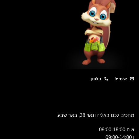
מייל
טלפון
כם באליהו נאוי 38, באר שבע