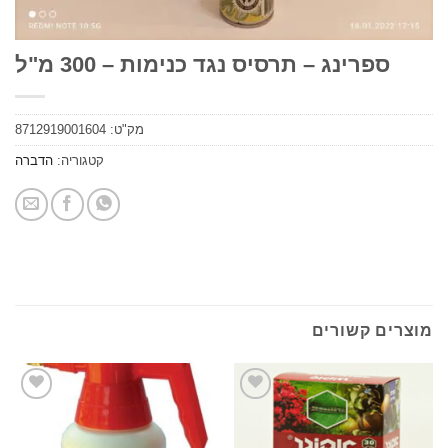
ספרינג – תרסיס נגד כנימות – 300 מ"ל
מק"ט:
8712919001604
קטגוריה:
הדברה
ים קשורים
הוסף
הוסף
לרשימת
לרשימת
המשאלות
המשאלות