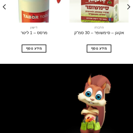
הדברה
דישון
ן – סימשופר – 30 סמ"ק
מרסס – 1 ליטר
טור
מידע נוסף
מידע נוסף