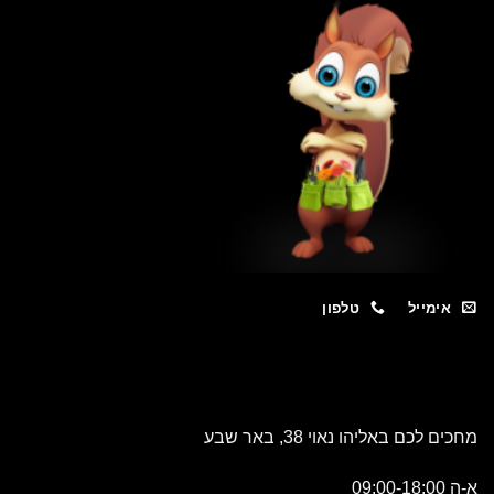
מייל
טלפון
כם באליהו נאוי 38, באר שבע