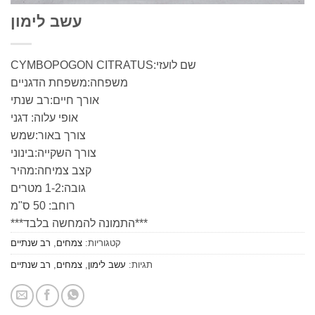
עשב לימון
שם לועזי:CYMBOPOGON CITRATUS
משפחה:משפחת הדגניים
אורך חיים:רב שנתי
אופי עלוה: דגני
צורך באור:שמש
צורך השקייה:בינוני
קצב צמיחה:מהיר
גובה:1-2 מטרים
רוחב: 50 ס"מ
***התמונה להמחשה בלבד***
קטגוריות:
צמחים
,
רב שנתיים
תגיות:
עשב לימון
,
צמחים
,
רב שנתיים