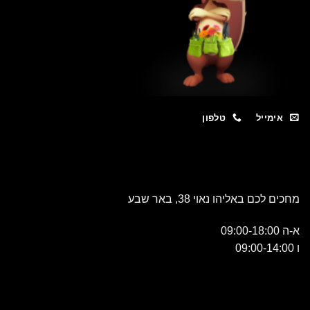
מייל
טלפון
כם באליהו נאוי 38, באר שבע