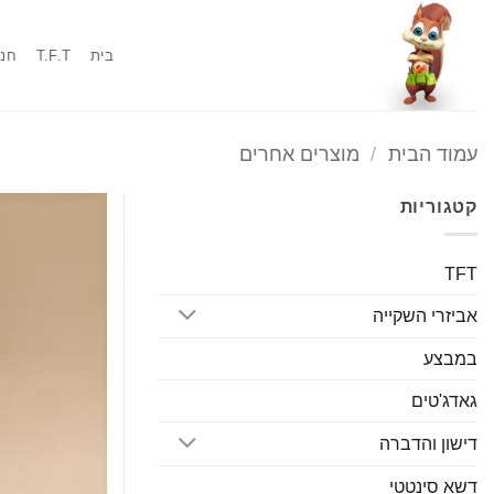
Ski
t
בית
T.F.T
חנו
conten
עמוד הבית
/
מוצרים אחרים
קטגוריות
TFT
אביזרי השקייה
במבצע
גאדג'טים
דישון והדברה
דשא סינטטי