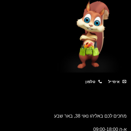
מייל
טלפון
כם באליהו נאוי 38, באר שבע