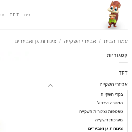
Ski
t
בית
T.F.T
חנו
conten
עמוד הבית
/
אביזרי השקייה
/
צינורות גן ואביזרים
קטגוריות
TFT
אביזרי השקייה
בקרי השקייה
המטרה וערפול
טפטפות וצינורות השקייה
מערכות השקייה
צינורות גן ואביזרים