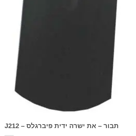
תבור – את ישרה ידית פיברגלס – J212