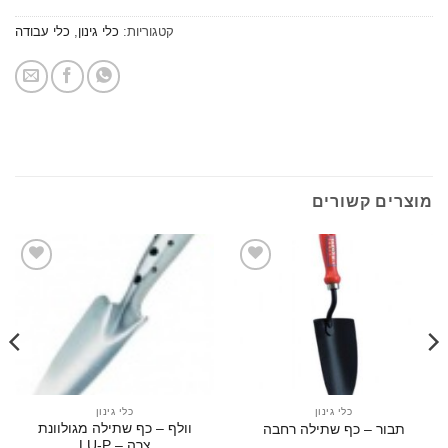
קטגוריות:
כלי גינון
,
כלי עבודה
ים קשורים
הוסף
הוסף
לרשימת
לרשימת
המשאלות
המשאלות
כלי גינון
כלי גינון
וולף – כף שתילה מגולוונת
בור – כף שתילה רחבה
תבו
צרה – LU-P