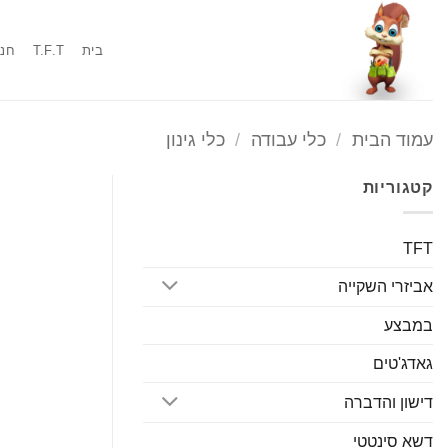
Ski
t
בית
T.F.T
חנו
conten
עמוד הבית
/
כלי עבודה
/
כלי גינון
קטגוריות
TFT
אביזרי השקייה
במבצע
גאדג'טים
דישון והדברה
דשא סינטטי