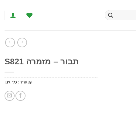
תבור – מזמרה S821
הוסף
לרשימת
קטגוריה:
כלי גינון
המשאלות