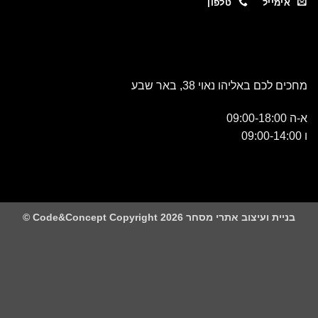
מייל
טלפון
כם באליהו נאוי 38, באר שבע
 ועיצוב אתרי מסחר Code&Concept Copyright 2026 ©