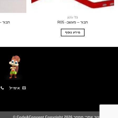
כלי גינון
תבור – מעשב- R05
תבור – 
מידע נוסף
אימייל
בניית ועיצוב אתרי מסחר Code&Concept Copyright 2026 ©