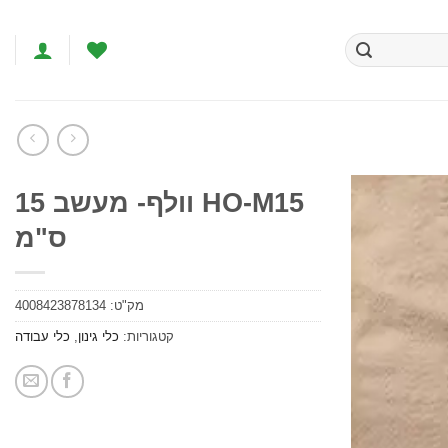
HO-M15 וולף- מעשב 15
ס"מ
הוסף
לרשימת
המשאלות
מק"ט:
4008423878134
קטגוריות:
כלי גינון
,
כלי עבודה