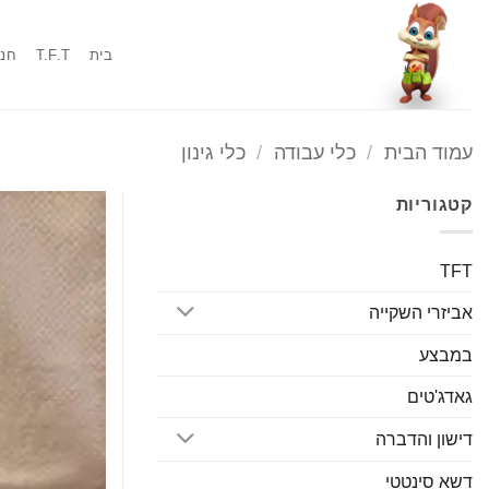
Ski
t
בית
T.F.T
חנו
conten
עמוד הבית
/
כלי עבודה
/
כלי גינון
קטגוריות
TFT
אביזרי השקייה
במבצע
גאדג'טים
דישון והדברה
דשא סינטטי