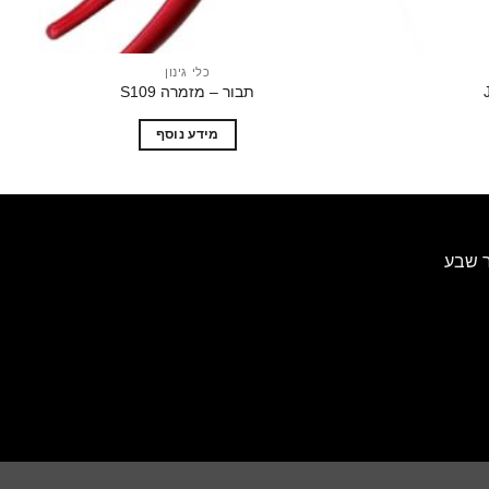
כלי גינון
תבור – מזמרה S109
מידע נוסף