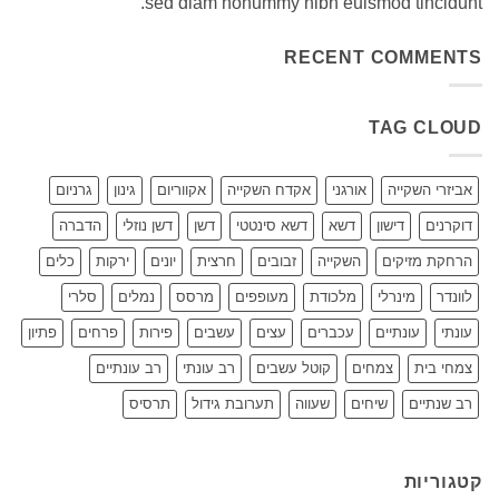
sed diam nonummy nibh euismod tincidunt.
RECENT COMMENTS
TAG CLOUD
אביזרי השקייה
אורגני
אקדח השקייה
אקווריום
גינון
גרניום
דוקרנים
דישון
דשא
דשא סינטטי
דשן
דשן נוזלי
הדברה
הרחקת מזיקים
השקייה
זבובים
חרצית
יונים
ירקות
כלים
לוונדר
מינרלי
מלכודת
מעופפים
מרסס
נמלים
סלרי
עונתי
עונתיים
עכברים
עצים
עשבים
פירות
פרחים
פתיון
צמחי בית
צמחים
קוטל עשבים
רב עונתי
רב עונתיים
רב שנתיים
שיחים
שעווה
תערובת גידול
תרסיס
קטגוריות